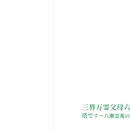
三界万霊父母
塔で
す
～八瀬霊苑の