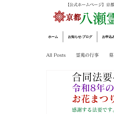
【公式ホームページ】京
​
八瀬
​京都
ホーム
お知らせ-ブログ
お申込
All Posts
霊苑の行事
墓
合同法要
花木園と自然
法要につ
令和8年
お花まつ
感謝する法要です