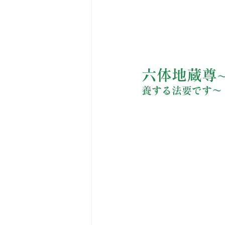
六体地蔵尊
養する法要です～