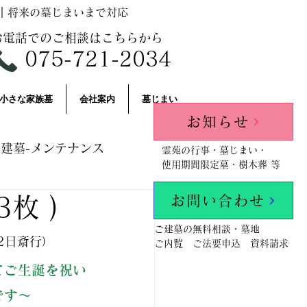
｜将来の墓じまいまで対応
お電話でのご相談はこちらから
075-721-2034
小さな家族墓
会社案内
墓じまい
お知らせ
建墓-メンテナンス
霊苑の行事・墓じまい・
使用期間限定墓・樹木葬 等
お問い合わせ
枚 )
llPosts
ご建墓の無料相談・墓地
2日斎行）
ご内覧 ご法要申込 資料請求
てご生誕を祝い
です～