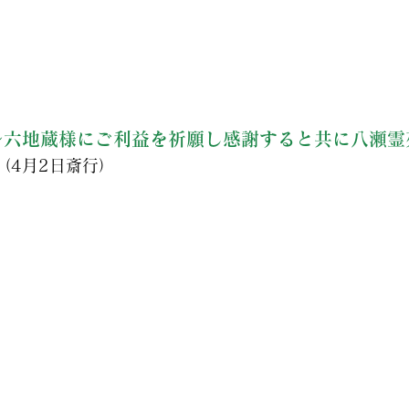
～
六地蔵様にご利益を祈願し感謝すると共に八瀬霊
（4月2日斎行）