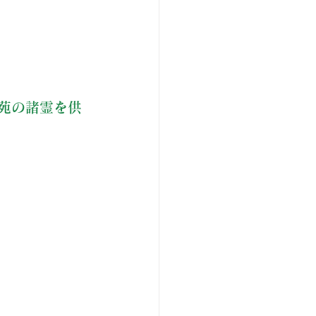
苑の諸霊を供