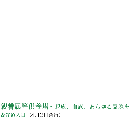
六親眷属等供養塔
～親族、血族、あらゆる霊魂
表参道入口
（4月2日斎行）