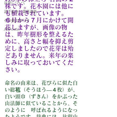
法要について
株です。花木園には他に
諸手続き・業務連絡
も植栽されています。
６月から７月にかけて開
その他お知らせ
花しますが、画像の物
AllPosts
は、昨年樹形を整えるた
めに、高さと幅を抑え剪
定しましたので花芽は殆
どありません。来年の楽
しみに取っておいてくだ
さい。
命名の由来は、花びらに似た白
い総苞（そうほう―４枚）が、
白い頭巾（ずきん）をかぶった
山法師に似ていることから、そ
のように　呼ばれるようになっ
たようです。辞典には、比叡山