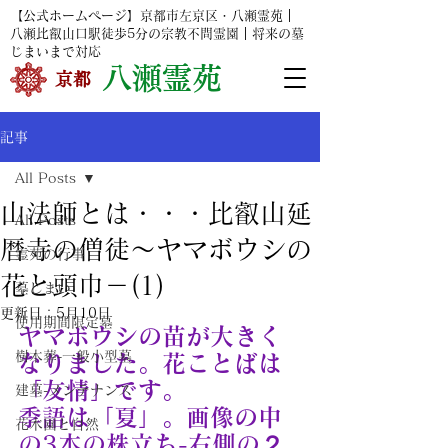
【公式ホームページ】京都市左京区・八瀬霊苑｜
八瀬比叡山口駅
徒歩5分の宗教不問霊園｜将来の墓
じまいまで対応
​
八瀬霊苑
​京都
記事
All Posts
山法師とは・・・比叡山延
All Posts
暦寺の僧徒～ヤマボウシの
霊苑の行事
花と頭巾－(1)
墓じまい
更新日：
5月10日
使用期間限定墓
ヤマボウシの苗が大きく
樹木葬-一般小型墓
なりました。花ことばは
「友情」です。
建墓-メンテナンス
季語は「夏」。画像の中
花木園と自然
の3本の株立ち-右側の２