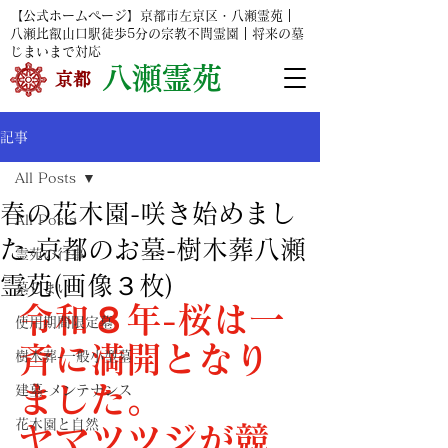
【公式ホームページ】京都市左京区・八瀬霊苑｜
八瀬比叡山口駅
徒歩5分の宗教不問霊園｜将来の墓
じまいまで対応
​
八瀬霊苑
​京都
記事
All Posts
春の花木園-咲き始めまし
All Posts
た-京都のお墓-樹木葬八瀬
霊苑の行事
霊苑(画像３枚)
墓じまい
令和８年-桜は一
使用期間限定墓
斉に満開となり
樹木葬-一般小型墓
ました。
建墓-メンテナンス
花木園と自然
ヤマツツジが競