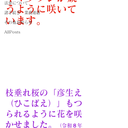
法要について
うように咲いて
諸手続き・業務連絡
います。
その他お知らせ
AllPosts
枝垂れ桜の「彦生え
（ひこばえ）」もつ
られるように花を咲
かせました。
（令和８年