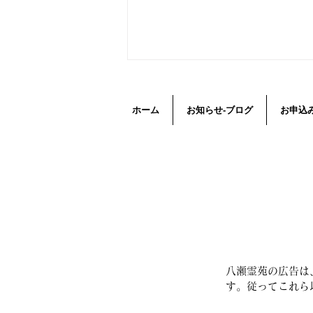
ホーム
お知らせ-ブログ
お申込
進化する期限付き墓地～継承
する人がいない🔜＋次世代の
自由に任したい
八瀬霊苑の広告は
す。従ってこれら