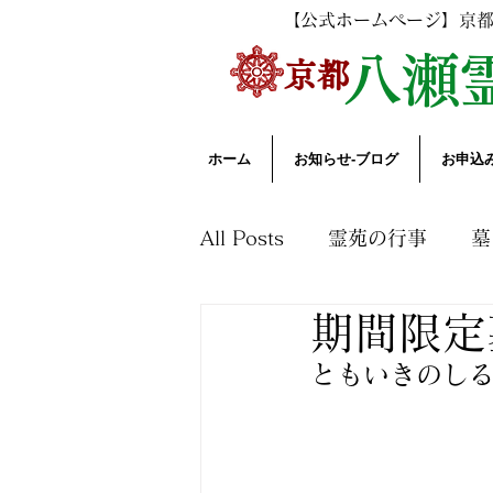
【公式ホームページ】京
​
八瀬
​京都
ホーム
お知らせ-ブログ
お申込
All Posts
霊苑の行事
墓
期間限定
花木園と自然
法要につ
ともいきのし