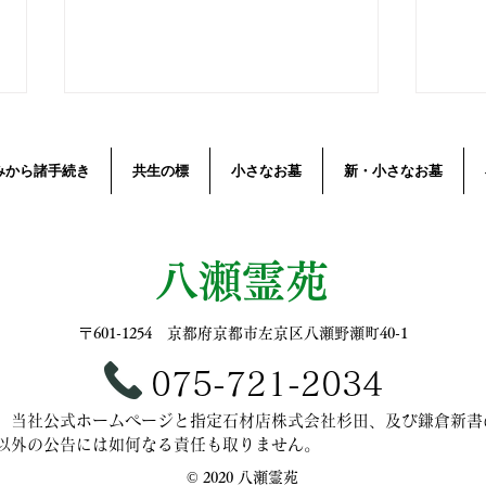
みから諸手続き
共生の標
小さなお墓
新・小さなお墓
八瀬霊苑
継承する人がいない…墓始め
期限
〒601-1254 京都府京都市左京区八瀬野瀬町40-1
ができる期限付き墓地－使用
開き
075-721-2034
期間限定墓で将来、墓じまい
、当社公式ホームページと指定石材店株式会社杉田、及び鎌倉新書
の不安がありません。
以外の公告には如何なる責任も取りません。
©︎ 2020 八瀬霊苑