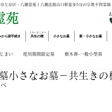
都市左京区・八瀬霊苑｜
八瀬比叡山口駅
徒歩5分の宗教不問霊園
霊苑
ともいき​ しるべ
みから諸手続き
共生の標
小さなお墓
新・小さなお墓
じまい
使用期間限定墓
樹木葬-一般小型墓
墓小さなお墓－共生きの
いて
諸手続き・業務連絡
その他お知らせ
A
るべ