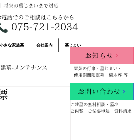
｜将来の墓じまいまで対応
お電話でのご相談はこちらから
075-721-2034
小さな家族墓
会社案内
墓じまい
お知らせ
建墓-メンテナンス
霊苑の行事・墓じまい・
使用期間限定墓・樹木葬 等
お問い合わせ
標
llPosts
ご建墓の無料相談・墓地
ご内覧 ご法要申込 資料請求