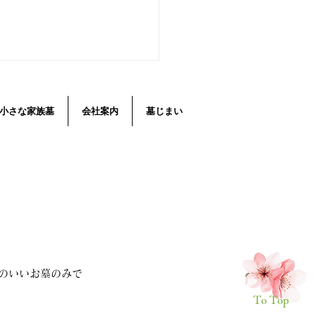
小さな家族墓
会社案内
墓じまい
付き墓地で、じっくり墓
-両家墓
のいいお墓のみで
To Top