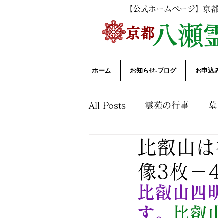
【公式ホームページ】京
​
八瀬
​京都
ホーム
お知らせ-ブログ
お申込
All Posts
霊苑の行事
墓
比叡山は
花木園と自然
法要につ
像3枚－4
比叡山四
す。
比叡