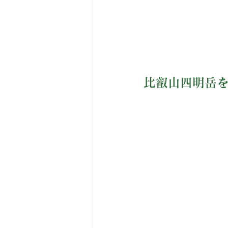
比叡山四明岳