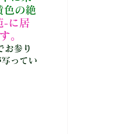
黄色の絶
苑-に居
す。
でお参り
が写ってい