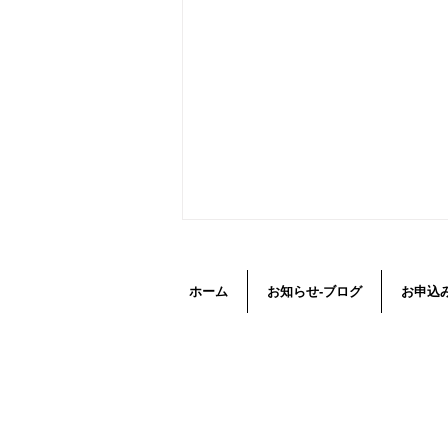
ホーム
お知らせ-ブログ
お申込
墓じまい-期限付き墓地-使用