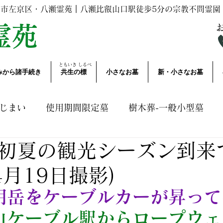
都市左京区・八瀬霊苑｜
八瀬比叡山口駅
徒歩5分の宗教不問霊園
霊苑
ともいき​ しるべ
みから諸手続き
共生の標
小さなお墓
新・小さなお墓
じまい
使用期間限定墓
樹木葬-一般小型墓
初夏の観光シーズン到来
いて
諸手続き・業務連絡
その他お知らせ
A
月19日撮影)
明岳をケーブルカーが昇って
山ケーブル駅からロープウェ