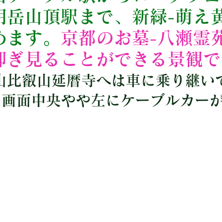
明岳山頂駅まで、新緑-萌え
めます。
京都のお墓-八瀬霊
仰ぎ見ることができる景観で
山比叡山延暦寺へは車に乗り継い
~画面中央やや左にケーブルカー