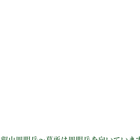
比叡山四明岳～墓所は四明岳を向いていま