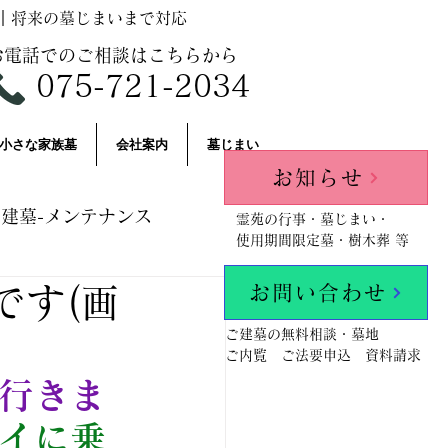
｜将来の墓じまいまで対応
お電話でのご相談はこちらから
075-721-2034
小さな家族墓
会社案内
墓じまい
お知らせ
建墓-メンテナンス
霊苑の行事・墓じまい・
使用期間限定墓・樹木葬 等
お問い合わせ
です(画
llPosts
ご建墓の無料相談・墓地
ご内覧 ご法要申込 資料請求
行きま
イに乗