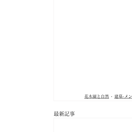
花木園と自然
建墓-メ
最新記事