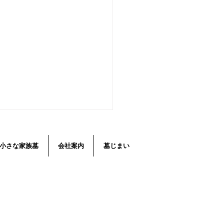
小さな家族墓
会社案内
墓じまい
やくさんの意味とは…