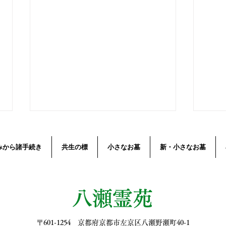
みから諸手続き
共生の標
小さなお墓
新・小さなお墓
八瀬霊苑
紫陽花の花の変色-七変化-墓
ごり
〒601-1254 京都府京都市左京区八瀬野瀬町40-1