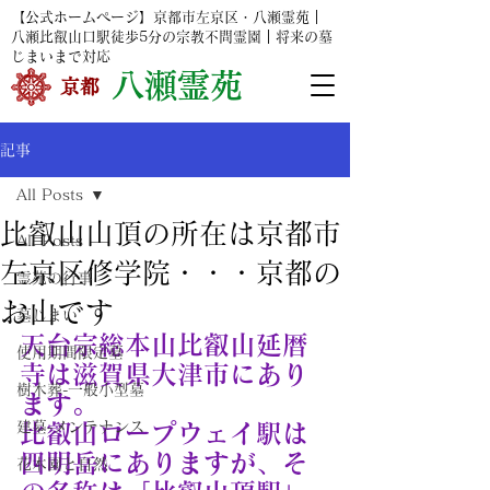
【公式ホームページ】京都市左京区・八瀬霊苑｜
八瀬比叡山口駅
徒歩5分の宗教不問霊園｜将来の墓
じまいまで対応
​
八瀬霊苑
​京都
記事
All Posts
比叡山山頂の所在は京都市
All Posts
左京区修学院・・・京都の
霊苑の行事
お山です
墓じまい
天台宗総本山比叡山延暦
使用期間限定墓
寺は滋賀県大津市にあり
樹木葬-一般小型墓
ます。
建墓-メンテナンス
比叡山ロープウェイ駅は
四明岳にありますが、そ
花木園と自然