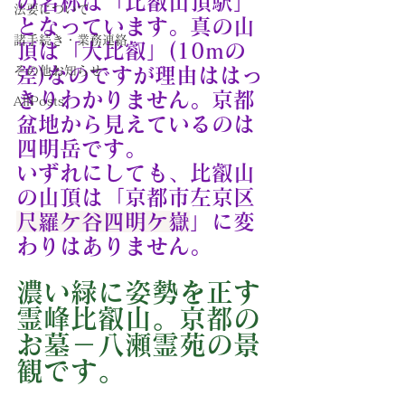
の名称は「比叡山頂駅」
法要について
となっています。真の山
諸手続き・業務連絡
頂は「大比叡」(10mの
その他お知らせ
差)なのですが理由ははっ
きりわかりません。京都
AllPosts
盆地から見えているのは
四明岳です。
いずれにしても、比叡山
の山頂は「京都市左京区
尺羅ケ谷四明ケ嶽
」に変
わりはありません。
濃い緑に姿勢を正す
霊峰比叡山。京都の
お墓－八瀬霊苑の景
観です。