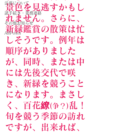
法要について
景色を見逃すかもし
諸手続き・業務連絡
れません。さらに、
その他お知らせ
新緑鑑賞の散策は忙
AllPosts
しそうです。例年は
順序がありました
が、同時、または中
には先後交代で咲
き、新緑を競うこと
になります。まさし
く、百花繚
乱！
(争？)
旬を競う季節の訪れ
ですが、出来れば、