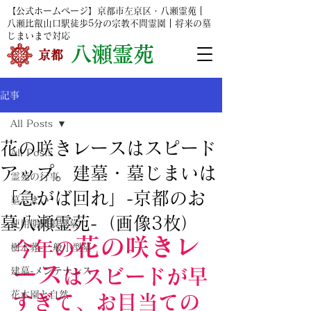
【公式ホームページ】京都市左京区・八瀬霊苑｜
八瀬比叡山口駅
徒歩5分の宗教不問霊園｜将来の墓
じまいまで対応
​
八瀬霊苑
​京都
記事
All Posts
花の咲きレースはスピード
All Posts
アップ。建墓・墓じまいは
霊苑の行事
「急がば回れ」-京都のお
墓じまい
墓八瀬霊苑-（画像3枚）
使用期間限定墓
花の咲きレ
今年の
樹木葬-一般小型墓
ース
建墓-メンテナンス
はスビードが早
花木園と自然
すぎて、お目当ての