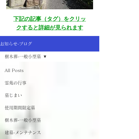
下記の記事（タグ）をクリッ
クすると詳細が見られます
お知らせ-ブログ
樹木葬-一般小型墓
All Posts
霊苑の行事
墓じまい
使用期間限定墓
樹木葬-一般小型墓
建墓-メンテナンス