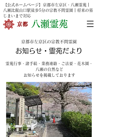
【公式ホームページ】京都市左京区・八瀬霊苑｜
八瀬比叡山口駅
徒歩5分の宗教不問霊園｜将来の墓
じまいまで対応
​
八瀬霊苑
​京都
京都市左京区の宗教不問霊園
お知らせ・霊苑だより
霊苑行事・諸手続・業務連絡・ご法要・花木園・
八瀬の自然など
お知らせを掲載しております