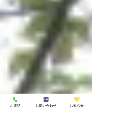
す。両家墓をご検討の方は、墓地をご契約される
前に、まず、墓地の使用規定若しくは規則を調べ
なければなりません。 両家墓にする理由は、夫婦
間⁻親子間-親族間-の事情や信条によるもので、一
様ではありません。京都のお墓-八瀬霊苑の「使用
期間限定墓」なら、[両家墓]の円満なお墓開きのお
手伝いができます。期限付き墓地の選択もありま
す。ご相談は何度でもお申し越し下さい。何度で
も無料です。 使用期間限定墓は「5年」「20年」
「30年」「50年」と、期限だけでなく様々なご事
情に対応しております。期間内の改葬や使用期間
の延長ができるものがあります。 花木園と樹木葬
墓参道入り口の「三界万霊供養塔」(三界萬霊父母
六親眷属等と刻んであります)
お電話
お問い合わせ
お知らせ